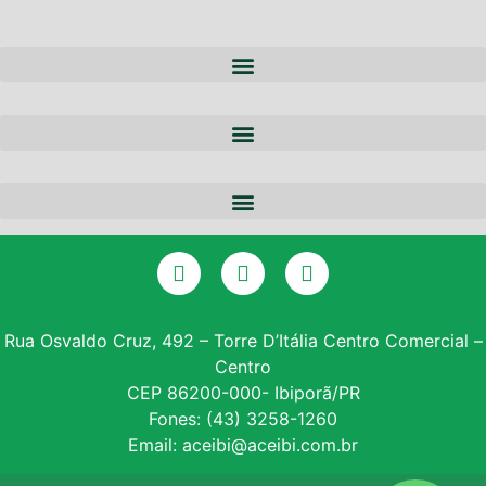
A ACEIBI
QUEM SOMOS
NOTÍCIAS
EQUIPE
PARCERIAS
DIRETORIA
CERTIFICADO DIGITAL
SERVIÇOS
GALERIA DE PRESIDENTES
CONSULTA SPC
CONVÊNIOS
ASSOCIE-SE
Rua Osvaldo Cruz, 492 – Torre D’Itália Centro Comercial –
Centro
INSTITUTO PROE
CEP 86200-000- Ibiporã/PR
Fones: (43) 3258-1260
NF – VARITUS
Email: aceibi@aceibi.com.br