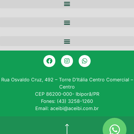
A ACEIBI
QUEM SOMOS
NOTÍCIAS
EQUIPE
PARCERIAS
DIRETORIA
CERTIFICADO DIGITAL
SERVIÇOS
GALERIA DE PRESIDENTES
CONSULTA SPC
CONVÊNIOS
ASSOCIE-SE
Rua Osvaldo Cruz, 492 – Torre D’Itália Centro Comercial –
Centro
INSTITUTO PROE
CEP 86200-000- Ibiporã/PR
Fones: (43) 3258-1260
NF – VARITUS
Email: aceibi@aceibi.com.br