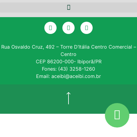
NOTÍCIAS
EQUIPE
PARCERIAS
DIRETORIA
CERTIFICADO DIGITAL
SERVIÇOS
GALERIA DE PRESIDENTES
CONSULTA SPC
CONVÊNIOS
ASSOCIE-SE
Rua Osvaldo Cruz, 492 – Torre D’Itália Centro Comercial –
Centro
INSTITUTO PROE
CEP 86200-000- Ibiporã/PR
Fones: (43) 3258-1260
NF – VARITUS
Email: aceibi@aceibi.com.br