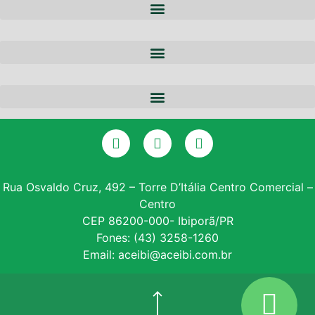
A ACEIBI
QUEM SOMOS
NOTÍCIAS
EQUIPE
PARCERIAS
DIRETORIA
CERTIFICADO DIGITAL
SERVIÇOS
GALERIA DE PRESIDENTES
CONSULTA SPC
CONVÊNIOS
ASSOCIE-SE
Rua Osvaldo Cruz, 492 – Torre D’Itália Centro Comercial –
Centro
INSTITUTO PROE
CEP 86200-000- Ibiporã/PR
Fones: (43) 3258-1260
NF – VARITUS
Email: aceibi@aceibi.com.br