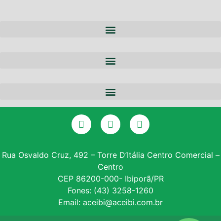
A ACEIBI
QUEM SOMOS
NOTÍCIAS
EQUIPE
PARCERIAS
DIRETORIA
CERTIFICADO DIGITAL
SERVIÇOS
GALERIA DE PRESIDENTES
CONSULTA SPC
CONVÊNIOS
ASSOCIE-SE
Rua Osvaldo Cruz, 492 – Torre D’Itália Centro Comercial –
Centro
INSTITUTO PROE
CEP 86200-000- Ibiporã/PR
Fones: (43) 3258-1260
NF – VARITUS
Email: aceibi@aceibi.com.br