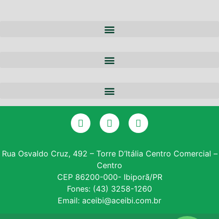
A ACEIBI
QUEM SOMOS
NOTÍCIAS
EQUIPE
PARCERIAS
DIRETORIA
CERTIFICADO DIGITAL
SERVIÇOS
GALERIA DE PRESIDENTES
CONSULTA SPC
CONVÊNIOS
ASSOCIE-SE
Rua Osvaldo Cruz, 492 – Torre D’Itália Centro Comercial –
Centro
INSTITUTO PROE
CEP 86200-000- Ibiporã/PR
Fones: (43) 3258-1260
NF – VARITUS
Email: aceibi@aceibi.com.br