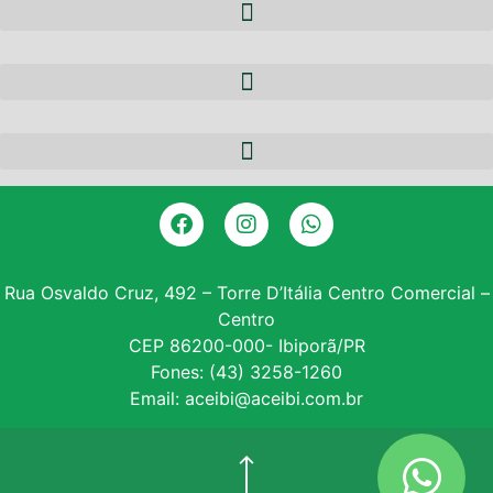
A ACEIBI
QUEM SOMOS
NOTÍCIAS
EQUIPE
PARCERIAS
DIRETORIA
CERTIFICADO DIGITAL
SERVIÇOS
GALERIA DE PRESIDENTES
CONSULTA SPC
CONVÊNIOS
ASSOCIE-SE
Rua Osvaldo Cruz, 492 – Torre D’Itália Centro Comercial –
Centro
INSTITUTO PROE
CEP 86200-000- Ibiporã/PR
Fones: (43) 3258-1260
NF – VARITUS
Email: aceibi@aceibi.com.br