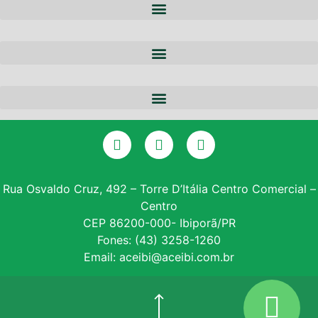
A ACEIBI
QUEM SOMOS
NOTÍCIAS
EQUIPE
PARCERIAS
DIRETORIA
CERTIFICADO DIGITAL
SERVIÇOS
GALERIA DE PRESIDENTES
CONSULTA SPC
CONVÊNIOS
ASSOCIE-SE
Rua Osvaldo Cruz, 492 – Torre D’Itália Centro Comercial –
Centro
INSTITUTO PROE
CEP 86200-000- Ibiporã/PR
Fones: (43) 3258-1260
NF – VARITUS
Email: aceibi@aceibi.com.br