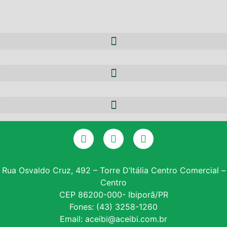
A ACEIBI
QUEM SOMOS
NOTÍCIAS
EQUIPE
PARCERIAS
DIRETORIA
CERTIFICADO DIGITAL
SERVIÇOS
GALERIA DE PRESIDENTES
CONSULTA SPC
CONVÊNIOS
ASSOCIE-SE
Rua Osvaldo Cruz, 492 – Torre D’Itália Centro Comercial –
Centro
INSTITUTO PROE
CEP 86200-000- Ibiporã/PR
Fones: (43) 3258-1260
NF – VARITUS
Email: aceibi@aceibi.com.br