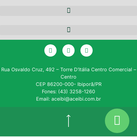
A ACEIBI
QUEM SOMOS
NOTÍCIAS
EQUIPE
PARCERIAS
DIRETORIA
CERTIFICADO DIGITAL
SERVIÇOS
GALERIA DE PRESIDENTES
CONSULTA SPC
CONVÊNIOS
ASSOCIE-SE
Rua Osvaldo Cruz, 492 – Torre D’Itália Centro Comercial –
Centro
INSTITUTO PROE
CEP 86200-000- Ibiporã/PR
Fones: (43) 3258-1260
NF – VARITUS
Email: aceibi@aceibi.com.br