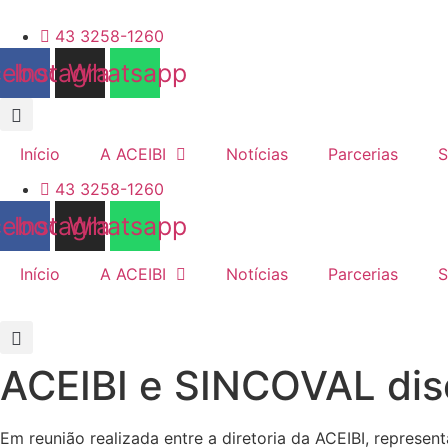
Ir
para
43 3258-1260
o
cebook
Instagram
Whatsapp
conteúdo
Início
A ACEIBI
Notícias
Parcerias
S
43 3258-1260
cebook
Instagram
Whatsapp
Início
A ACEIBI
Notícias
Parcerias
S
ACEIBI e SINCOVAL dis
Em reunião realizada entre a diretoria da ACEIBI, represen