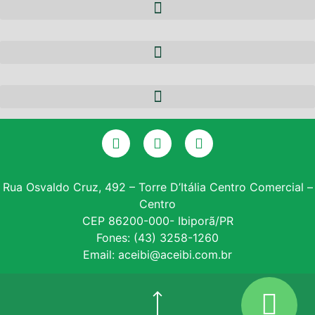
A ACEIBI
QUEM SOMOS
NOTÍCIAS
EQUIPE
PARCERIAS
DIRETORIA
CERTIFICADO DIGITAL
SERVIÇOS
GALERIA DE PRESIDENTES
CONSULTA SPC
CONVÊNIOS
ASSOCIE-SE
Rua Osvaldo Cruz, 492 – Torre D’Itália Centro Comercial –
Centro
INSTITUTO PROE
CEP 86200-000- Ibiporã/PR
Fones: (43) 3258-1260
NF – VARITUS
Email: aceibi@aceibi.com.br